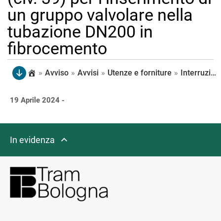
un gruppo valvolare nella
tubazione DN200 in
fibrocemento
»
Avviso
»
Avvisi
»
Utenze e forniture
»
Interruzione della fornitura idrica lunedì 22 aprile, dalle 8:30 alle 14:30, in via Serena (lato civ pari dal 4 al 28, lato civ. dispari da 1 a 3), via Bettini (civ. 3), via Caduti di Via Fani (civ. 1 e 3), in viale della Repubblica (civ. 39) per l’inserimento di un gruppo valvolare nella tubazione DN200 in fibrocemento
19 Aprile 2024 -
In evidenza