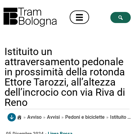
Istituito un
attraversamento pedonale
in prossimità della rotonda
Ettore Tarozzi, all’altezza
dell’incrocio con via Riva di
Reno
»
Avviso
»
Avvisi
»
Pedoni e biciclette
»
Istituito un attraversamento pedonale in prossimità della rotonda Ettore Tarozzi, all’altezza dell’incrocio con via Riva di Reno
05 Dicembre 2024 -
Linea Rossa