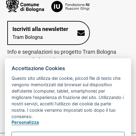
Iscriviti alla newsletter
Tram Bologna
Info e segnalazioni su progetto Tram Bologna
www.trambologna.it
Accettazione Cookies
trova infopoint sulla mappa interattiva
telefona al call center
Questo sito utilizza dei cookie, piccoli file di testo che
Trova l'infopoint
Chiama il call
vengono memorizzati dal browser sul dispositivo
più vicino
center
dell'utente (computer, tablet, smartphone) per
800078611
migliorare l'esperienza di fruizione del sito. Utilizzando i
nostri servizi, accetti l'utilizzo dei cookie da parte
Contatto cantiere per emergenze nei giorni festivi
nostra. I cookie verranno impostati solo dopo il tuo
o nelle ore notturne:
366 65 36 063
consenso.
Personalizza