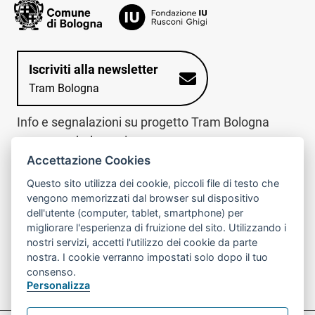
Iscriviti alla newsletter
Tram Bologna
Info e segnalazioni su progetto Tram Bologna
www.trambologna.it
Accettazione Cookies
trova infopoint sulla mappa interattiva
telefona al call center
Questo sito utilizza dei cookie, piccoli file di testo che
Trova l'infopoint
Chiama il call
vengono memorizzati dal browser sul dispositivo
più vicino
center
dell'utente (computer, tablet, smartphone) per
800078611
migliorare l'esperienza di fruizione del sito. Utilizzando i
nostri servizi, accetti l'utilizzo dei cookie da parte
Contatto cantiere per emergenze nei giorni festivi
nostra. I cookie verranno impostati solo dopo il tuo
o nelle ore notturne:
366 65 36 063
consenso.
Personalizza