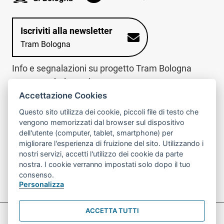
Iscriviti alla newsletter
Tram Bologna
Info e segnalazioni su progetto Tram Bologna
www.trambologna.it
Accettazione Cookies
trova infopoint sulla mappa interattiva
telefona al call center
Questo sito utilizza dei cookie, piccoli file di testo che
Trova l'infopoint
Chiama il call
vengono memorizzati dal browser sul dispositivo
più vicino
center
dell'utente (computer, tablet, smartphone) per
800078611
migliorare l'esperienza di fruizione del sito. Utilizzando i
nostri servizi, accetti l'utilizzo dei cookie da parte
Contatto cantiere per emergenze nei giorni festivi
nostra. I cookie verranno impostati solo dopo il tuo
o nelle ore notturne:
366 65 36 063
consenso.
Personalizza
ACCETTA TUTTI
Preferenze Cookie prova