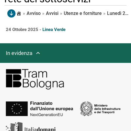
»
Avviso
»
Avvisi
»
Utenze e forniture
»
Lunedì 27/10, dalle 8:30 alle 18:30, è interrotta la fornitura idrica in tutti i civici di via Lipparini da via di Corticella fino all’intersezione con via Stendhal per effettuare il collegamento alla nuova rete dei sottoservizi
24 Ottobre 2025 -
Linea Verde
In evidenza