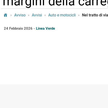
margini della carr
Tram Bologna
Avviso
Avvisi
Auto e motocicli
»
»
»
»
24 Febbraio 2026 -
Linea Verde