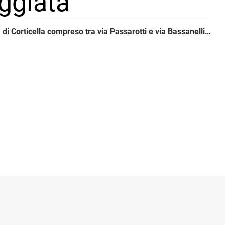
eggiata
Nel tratto di via di Corticella compreso tra via Passarotti e via Bassanelli il cantiere si sposta al centro della strada, lasciando una corsia per senso di marcia ai margini della carreggiata