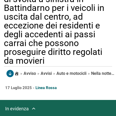
Battindarno per i veicoli in
uscita dal centro, ad
eccezione dei residenti e
degli accedenti ai passi
carrai che possono
proseguire diritto regolati
da movieri
»
Avviso
»
Avvisi
»
Auto e motocicli
»
Nella notte tra il 24 e il 25 luglio chiude la corsia in direzione periferia di via Emilia Ponente nella porzione compresa tra via Battindarno e via del Giacinto, per il trasporto e la posa delle rotaie. Obbligo di svolta a sinistra in Battindarno per i veicoli in uscita dal centro, ad eccezione dei residenti e degli accedenti ai passi carrai che possono proseguire diritto regolati da movieri
17 Luglio 2025 -
Linea Rossa
In evidenza