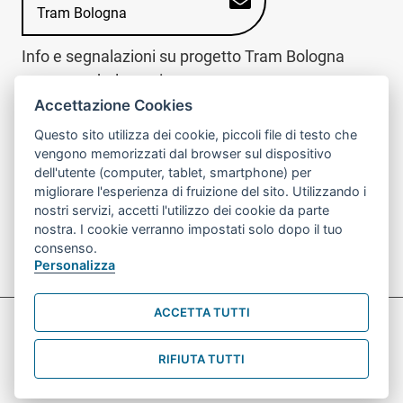
Tram Bologna
Info e segnalazioni su progetto Tram Bologna
www.trambologna.it
Accettazione Cookies
trova infopoint sulla mappa interattiva
telefona al call center
Questo sito utilizza dei cookie, piccoli file di testo che
Trova l'infopoint
Chiama il call
vengono memorizzati dal browser sul dispositivo
più vicino
center
dell'utente (computer, tablet, smartphone) per
800078611
migliorare l'esperienza di fruizione del sito. Utilizzando i
nostri servizi, accetti l'utilizzo dei cookie da parte
Contatto cantiere per emergenze nei giorni festivi
nostra. I cookie verranno impostati solo dopo il tuo
o nelle ore notturne:
366 65 36 063
consenso.
Personalizza
ACCETTA TUTTI
Preferenze Cookie prova
Informativa sul trattamento dei dati personali
RIFIUTA TUTTI