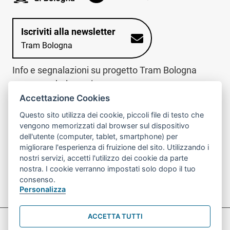
Iscriviti alla newsletter
Tram Bologna
Info e segnalazioni su progetto Tram Bologna
www.trambologna.it
Accettazione Cookies
trova infopoint sulla mappa interattiva
telefona al call center
Questo sito utilizza dei cookie, piccoli file di testo che
Trova l'infopoint
Chiama il call
vengono memorizzati dal browser sul dispositivo
più vicino
center
dell'utente (computer, tablet, smartphone) per
800078611
migliorare l'esperienza di fruizione del sito. Utilizzando i
nostri servizi, accetti l'utilizzo dei cookie da parte
Contatto cantiere per emergenze nei giorni festivi
nostra. I cookie verranno impostati solo dopo il tuo
o nelle ore notturne:
366 65 36 063
consenso.
Personalizza
ACCETTA TUTTI
Preferenze Cookie prova