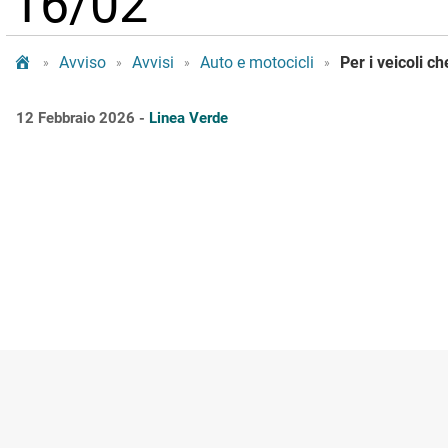
16/02
Tram Bologna
Avviso
Avvisi
Auto e motocicli
»
»
»
»
12 Febbraio 2026 -
Linea Verde