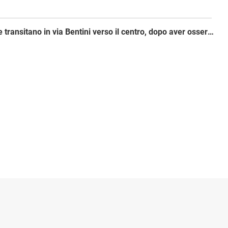
Per i veicoli che transitano in via Bentini verso il centro, dopo aver osservato la precedenza, è fatto obbligo di svoltare a sinistra all’intersezione con via Gorki dal 16/02