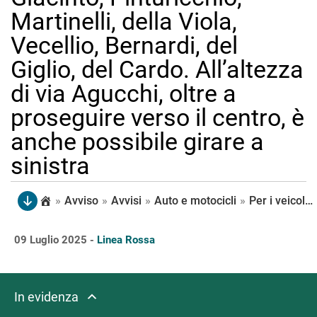
Martinelli, della Viola,
Vecellio, Bernardi, del
Giglio, del Cardo. All’altezza
di via Agucchi, oltre a
proseguire verso il centro, è
anche possibile girare a
sinistra
»
Avviso
»
Avvisi
»
Auto e motocicli
»
Per i veicoli in direzione centro è possibile proseguire diritto o svoltare a destra agli incroci con della Ferriera, Battindarno e Speranza. Obbligo di procedere dritto, invece, alle intersezioni con via del Giacinto, Pinturicchio, Martinelli, della Viola, Vecellio, Bernardi, del Giglio, del Cardo. All’altezza di via Agucchi, oltre a proseguire verso il centro, è anche possibile girare a sinistra
09 Luglio 2025 -
Linea Rossa
In evidenza