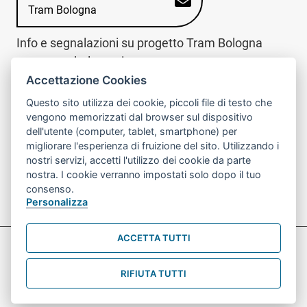
Tram Bologna
Info e segnalazioni su progetto Tram Bologna
www.trambologna.it
Accettazione Cookies
trova infopoint sulla mappa interattiva
telefona al call center
Questo sito utilizza dei cookie, piccoli file di testo che
Trova l'infopoint
Chiama il call
vengono memorizzati dal browser sul dispositivo
più vicino
center
dell'utente (computer, tablet, smartphone) per
800078611
migliorare l'esperienza di fruizione del sito. Utilizzando i
nostri servizi, accetti l'utilizzo dei cookie da parte
Contatto cantiere per emergenze nei giorni festivi
nostra. I cookie verranno impostati solo dopo il tuo
o nelle ore notturne:
366 65 36 063
consenso.
Personalizza
ACCETTA TUTTI
Preferenze Cookie prova
Informativa sul trattamento dei dati personali
RIFIUTA TUTTI