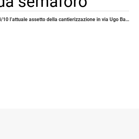
 da semaforo
Prorogato al 28/10 l’attuale assetto della cantierizzazione in via Ugo Bassi, a cui si aggiunge un restringimento di carreggiata in via N. Sauro che diventa un senso unico alternato regolato da semaforo