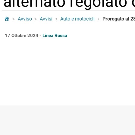
alternato regolato
Tram Bologna
Avviso
Avvisi
Auto e motocicli
»
»
»
»
17 Ottobre 2024 -
Linea Rossa