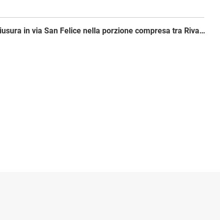
Prosegue la chiusura in via San Felice nella porzione compresa tra Riva Reno e via dell’Abbadia, mentre scende su strada l’intervento nel tratto che si estende tra de’ Coltellini e Marconi