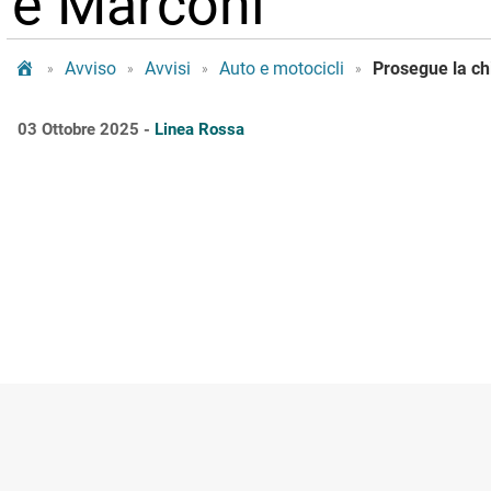
e Marconi
Tram Bologna
Avviso
Avvisi
Auto e motocicli
»
»
»
»
03 Ottobre 2025 -
Linea Rossa