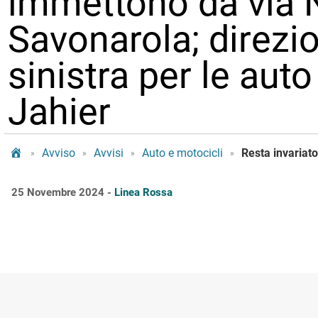
immettono da via 
Savonarola; direzio
sinistra per le auto
Jahier
Tram Bologna
Avviso
Avvisi
Auto e motocicli
»
»
»
»
25 Novembre 2024 -
Linea Rossa