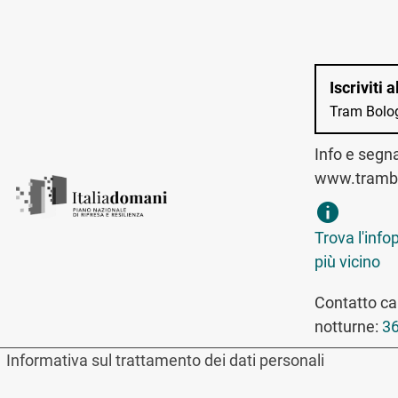
Iscriviti 
Tram Bolo
Info e segn
www.trambo
trova infopo
Trova l'info
più vicino
Contatto can
notturne:
36
Informativa sul trattamento dei dati personali