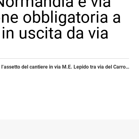
Normandia e via
ne obbligatoria a
 in uscita da via
Resta invariato l’assetto del cantiere in via M.E. Lepido tra via del Carroccio e via C. Ducati: una corsia direzione periferia con obbligo di svolta a destra per i veicoli che si immettono da via Normandia e via Savonarola; direzione obbligatoria a sinistra per le auto in uscita da via Jahier