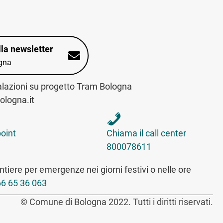
alla newsletter
gna
alazioni su progetto Tram Bologna
logna.it
int sulla mappa interattiva
telefona al call center
point
Chiama il call center
800078611
tiere per emergenze nei giorni festivi o nelle ore
6 65 36 063
© Comune di Bologna 2022. Tutti i diritti riservati.