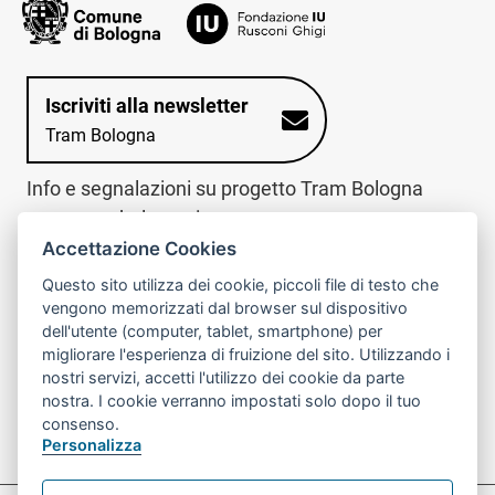
Iscriviti alla newsletter
Tram Bologna
Info e segnalazioni su progetto Tram Bologna
www.trambologna.it
Accettazione Cookies
trova infopoint sulla mappa interattiva
telefona al call center
Questo sito utilizza dei cookie, piccoli file di testo che
Trova l'infopoint
Chiama il call
vengono memorizzati dal browser sul dispositivo
più vicino
center
dell'utente (computer, tablet, smartphone) per
800078611
migliorare l'esperienza di fruizione del sito. Utilizzando i
nostri servizi, accetti l'utilizzo dei cookie da parte
Contatto cantiere per emergenze nei giorni festivi
nostra. I cookie verranno impostati solo dopo il tuo
o nelle ore notturne:
366 65 36 063
consenso.
Personalizza