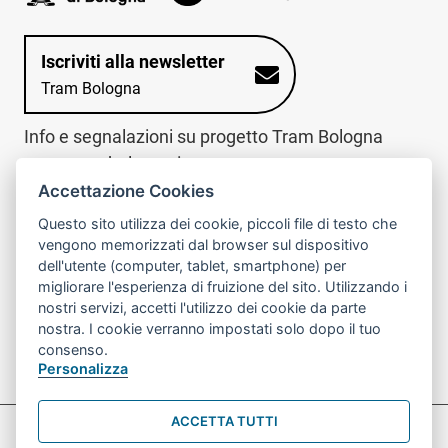
Iscriviti alla newsletter
Tram Bologna
Info e segnalazioni su progetto Tram Bologna
www.trambologna.it
Accettazione Cookies
trova infopoint sulla mappa interattiva
telefona al call center
Questo sito utilizza dei cookie, piccoli file di testo che
Trova l'infopoint
Chiama il call
vengono memorizzati dal browser sul dispositivo
più vicino
center
dell'utente (computer, tablet, smartphone) per
800078611
migliorare l'esperienza di fruizione del sito. Utilizzando i
nostri servizi, accetti l'utilizzo dei cookie da parte
Contatto cantiere per emergenze nei giorni festivi
nostra. I cookie verranno impostati solo dopo il tuo
o nelle ore notturne:
366 65 36 063
consenso.
Personalizza
ACCETTA TUTTI
Preferenze Cookie prova