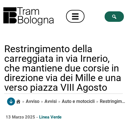
Restringimento della
carreggiata in via Irnerio,
che mantiene due corsie in
direzione via dei Mille e una
verso piazza VIII Agosto
»
Avviso
»
Avvisi
»
Auto e motocicli
»
Restringimento della carreggiata in via Irnerio, che mantiene due corsie in direzione via dei Mille e una verso piazza VIII Agosto
13 Marzo 2025 -
Linea Verde