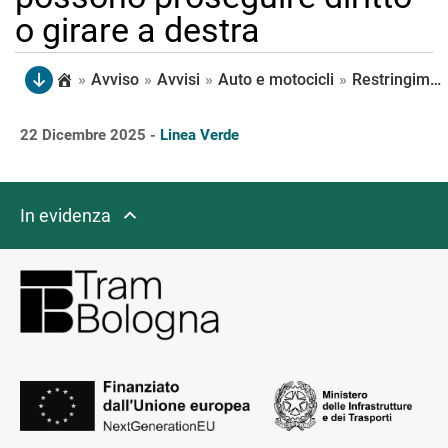
o girare a destra
»
Avviso
»
Avvisi
»
Auto e motocicli
»
Restringimento di carreggiata in via di Saliceto, con il mantenimento di una corsia per senso di marcia, all’incrocio con via di Corticella; i veicoli che raggiungono Corticella possono proseguire diritto o girare a destra
22 Dicembre 2025 -
Linea Verde
In evidenza