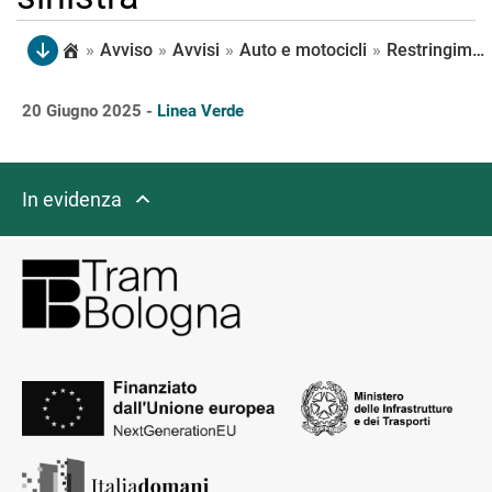
»
Avviso
»
Avvisi
»
Auto e motocicli
»
Restringimento di carreggiata in via di Saliceto, dove rimane percorribile una corsia per senso di marcia. All’intersezione con via di Corticella è possibile proseguire diritto o girare a sinistra
20 Giugno 2025 -
Linea Verde
In evidenza