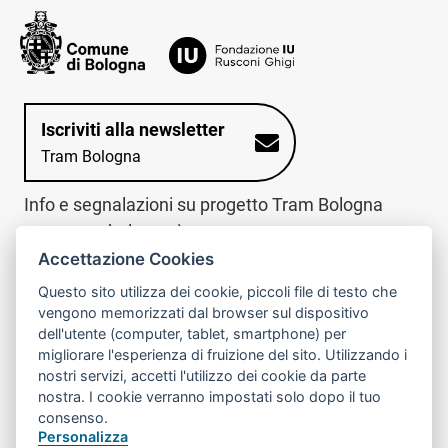
Iscriviti alla newsletter
Tram Bologna
Info e segnalazioni su progetto Tram Bologna
www.trambologna.it
Accettazione Cookies
trova infopoint sulla mappa interattiva
telefona al call center
Questo sito utilizza dei cookie, piccoli file di testo che
Trova l'infopoint
Chiama il call
vengono memorizzati dal browser sul dispositivo
più vicino
center
dell'utente (computer, tablet, smartphone) per
800078611
migliorare l'esperienza di fruizione del sito. Utilizzando i
nostri servizi, accetti l'utilizzo dei cookie da parte
Contatto cantiere per emergenze nei giorni festivi
nostra. I cookie verranno impostati solo dopo il tuo
o nelle ore notturne:
366 65 36 063
consenso.
Personalizza