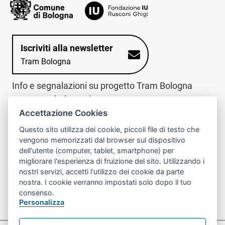
Iscriviti alla newsletter
Tram Bologna
Info e segnalazioni su progetto Tram Bologna
www.trambologna.it
Accettazione Cookies
trova infopoint sulla mappa interattiva
telefona al call center
Questo sito utilizza dei cookie, piccoli file di testo che
Trova l'infopoint
Chiama il call
vengono memorizzati dal browser sul dispositivo
più vicino
center
dell'utente (computer, tablet, smartphone) per
800078611
migliorare l'esperienza di fruizione del sito. Utilizzando i
nostri servizi, accetti l'utilizzo dei cookie da parte
Contatto cantiere per emergenze nei giorni festivi
nostra. I cookie verranno impostati solo dopo il tuo
o nelle ore notturne:
366 65 36 063
consenso.
Personalizza