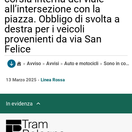
all’intersezione con la
piazza. Obbligo di svolta a
destra per i veicoli
provenienti da via San
Felice
»
Avviso
»
Avvisi
»
Auto e motocicli
»
Sono in corso le demolizioni degli spartitraffico intorno a Porta San Felice. Chiude il corsello nord di collegamento con via Saffi, mentre è obbligatorio proseguire diritto alla corsia interna del viale all’intersezione con la piazza. Obbligo di svolta a destra per i veicoli provenienti da via San Felice
13 Marzo 2025 -
Linea Rossa
In evidenza