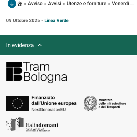
»
Avviso
»
Avvisi
»
Utenze e forniture
»
Venerdì 10 ottobre, dalle 8:30 alle 13:00, è interrotta la fornitura idrica in via Montebello, dall’incrocio con via dei Mille a quello con via Milazzo, per effettuare il collegamento della nuova rete
09 Ottobre 2025 -
Linea Verde
In evidenza