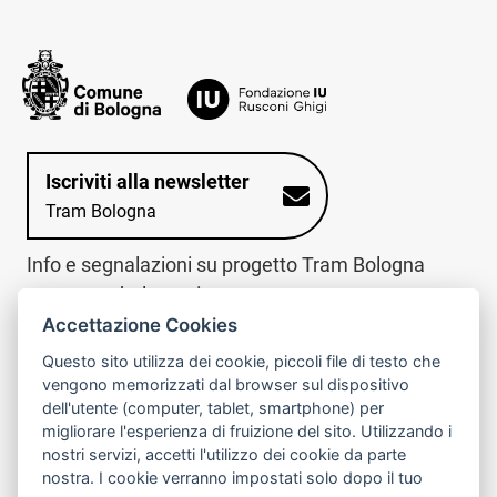
Iscriviti alla newsletter
Tram Bologna
Info e segnalazioni su progetto Tram Bologna
www.trambologna.it
Accettazione Cookies
trova infopoint sulla mappa interattiva
telefona al call center
Questo sito utilizza dei cookie, piccoli file di testo che
Trova l'infopoint
Chiama il call
vengono memorizzati dal browser sul dispositivo
più vicino
center
dell'utente (computer, tablet, smartphone) per
800078611
migliorare l'esperienza di fruizione del sito. Utilizzando i
nostri servizi, accetti l'utilizzo dei cookie da parte
Contatto cantiere per emergenze nei giorni festivi
nostra. I cookie verranno impostati solo dopo il tuo
o nelle ore notturne:
366 65 36 063