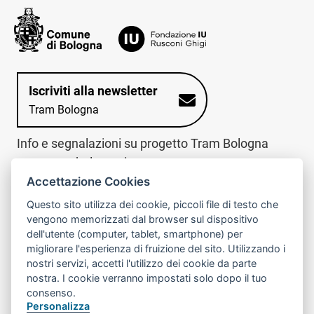
Iscriviti alla newsletter
Tram Bologna
Info e segnalazioni su progetto Tram Bologna
www.trambologna.it
Accettazione Cookies
trova infopoint sulla mappa interattiva
telefona al call center
Questo sito utilizza dei cookie, piccoli file di testo che
Trova l'infopoint
Chiama il call
vengono memorizzati dal browser sul dispositivo
più vicino
center
dell'utente (computer, tablet, smartphone) per
800078611
migliorare l'esperienza di fruizione del sito. Utilizzando i
nostri servizi, accetti l'utilizzo dei cookie da parte
Contatto cantiere per emergenze nei giorni festivi
nostra. I cookie verranno impostati solo dopo il tuo
o nelle ore notturne:
366 65 36 063
consenso.
Personalizza