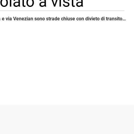
olato a vista
Via della Zecca e via Venezian sono strade chiuse con divieto di transito veicolare, ad eccezione dei mezzi accedenti a proprietà private che possono transitare in un senso unico alternato regolato a vista