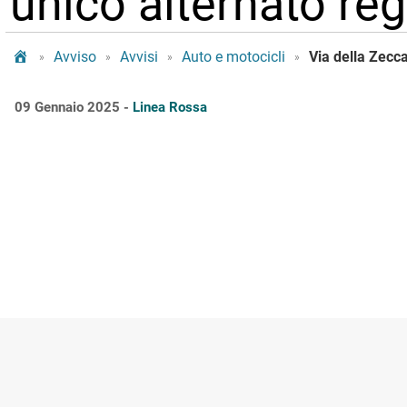
unico alternato reg
Tram Bologna
Avviso
Avvisi
Auto e motocicli
»
»
»
»
09 Gennaio 2025 -
Linea Rossa