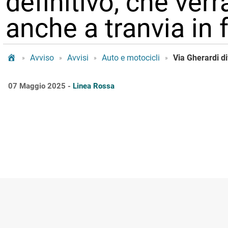
definitivo, che ve
anche a tranvia in
Tram Bologna
Avviso
Avvisi
Auto e motocicli
»
»
»
»
07 Maggio 2025 -
Linea Rossa