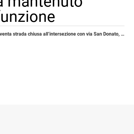
rrà mantenuto
 funzione
Via Gherardi diventa strada chiusa all’intersezione con via San Donato, regolata da un senso unico alternato a vista con ingresso da via Galli. La strada assume il suo assetto definitivo, che verrà mantenuto anche a tranvia in funzione