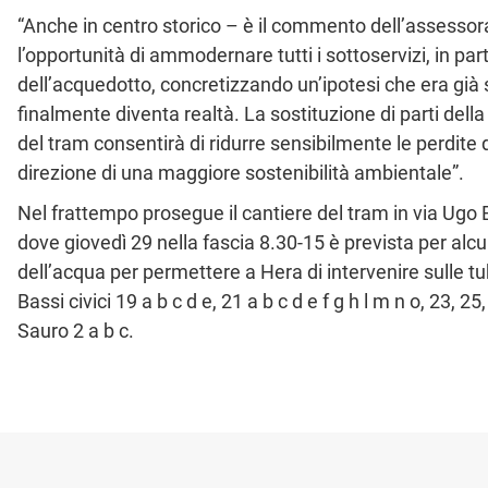
“Anche in centro storico – è il commento dell’assessora
l’opportunità di ammodernare tutti i sottoservizi, in par
dell’acquedotto, concretizzando un’ipotesi che era già s
finalmente diventa realtà. La sostituzione di parti dell
del tram consentirà di ridurre sensibilmente le perdite 
direzione di una maggiore sostenibilità ambientale”.
Nel frattempo prosegue il cantiere del tram in via Ugo 
dove giovedì 29 nella fascia 8.30-15 è prevista per alcu
dell’acqua per permettere a Hera di intervenire sulle tub
Bassi civici 19 a b c d e, 21 a b c d e f g h l m n o, 23, 2
Sauro 2 a b c.