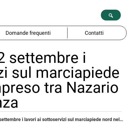
Domande frequenti
Contatti
2 settembre i
izi sul marciapiede
mpreso tra Nazario
nza
Via Ugo Bassi, dal 2 settembre i lavori ai sottoservizi sul marciapiede nord nel tratto compreso tra Nazario Sauro e Indipendenza