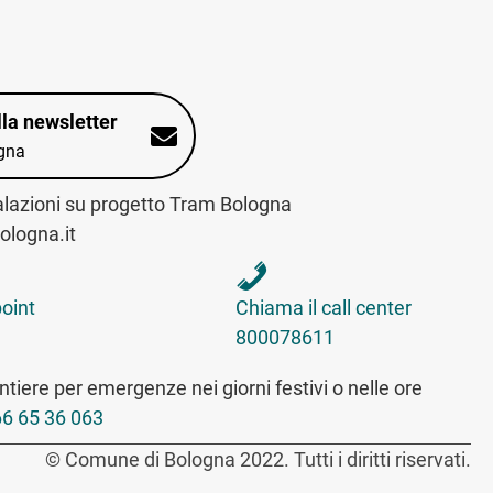
alla newsletter
gna
alazioni su progetto Tram Bologna
logna.it
int sulla mappa interattiva
telefona al call center
point
Chiama il call center
800078611
tiere per emergenze nei giorni festivi o nelle ore
6 65 36 063
© Comune di Bologna 2022. Tutti i diritti riservati.