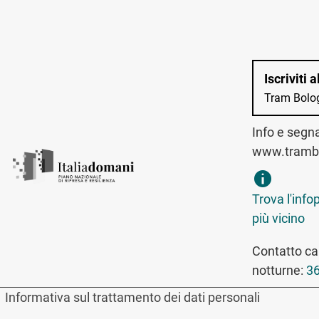
Iscriviti 
Tram Bolo
Info e segn
www.trambo
trova infopo
Trova l'info
più vicino
Contatto can
notturne:
36
Informativa sul trattamento dei dati personali