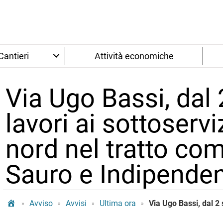
Cantieri
Attività economiche
Via Ugo Bassi, dal 
lavori ai sottoserv
nord nel tratto co
Sauro e Indipende
Tram Bologna
Avviso
Avvisi
Ultima ora
»
»
»
»