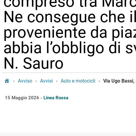
compreso tra Marco
Ne consegue che il 
proveniente da pi
abbia l’obbligo di s
N. Sauro
Tram Bologna
Avviso
Avvisi
Auto e motocicli
»
»
»
»
15 Maggio 2026 -
Linea Rossa