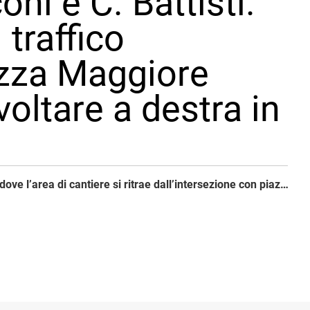
ni e C. Battisti.
traffico
azza Maggiore
voltare a destra in
Via Ugo Bassi, dove l’area di cantiere si ritrae dall’intersezione con piazza Malpighi, rimane percorribile in una corsia a senso unico verso centro nel tratto compreso tra Marconi e C. Battisti. Ne consegue che il traffico proveniente da piazza Maggiore abbia l’obbligo di svoltare a destra in N. Sauro