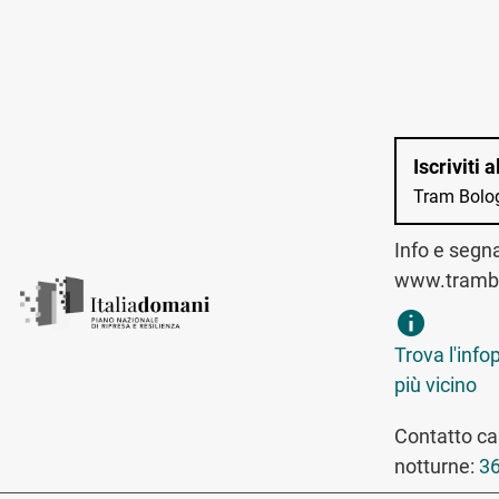
Iscriviti 
Tram Bolo
Info e segn
www.trambo
trova infopo
Trova l'info
più vicino
Contatto can
notturne:
36