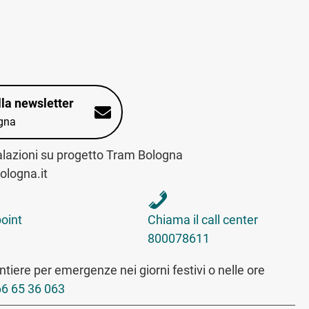
alla newsletter
gna
alazioni su progetto Tram Bologna
logna.it
int sulla mappa interattiva
telefona al call center
point
Chiama il call center
800078611
tiere per emergenze nei giorni festivi o nelle ore
6 65 36 063