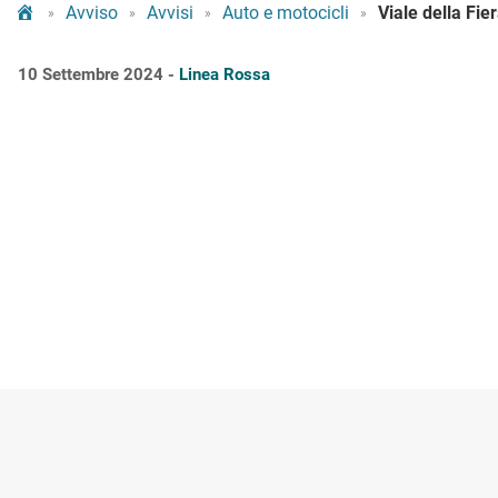
Tram Bologna
Avviso
Avvisi
Auto e motocicli
»
»
»
»
10 Settembre 2024 -
Linea Rossa