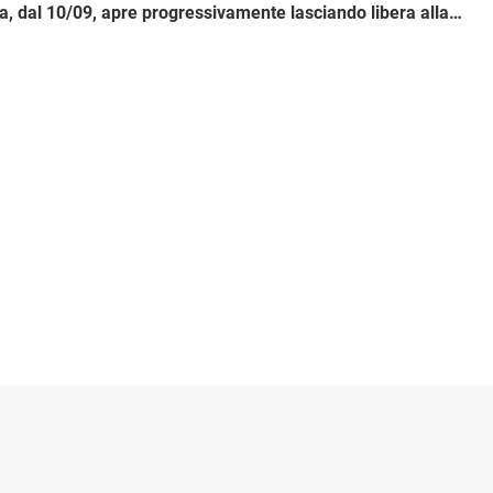
Viale della Fiera, dal 10/09, apre progressivamente lasciando libera alla circolazione una corsia in direzione centro e due corsie verso la periferia