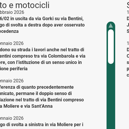
to e motocicli
ebbraio 2026
1
6/02 in uscita da via Gorki su via Bentini,
D
go di svolta a destra dopo aver osservato
J
recedenza
S
ennaio 2026
1
ono su strada i lavori anche nel tratto di
D
entini compreso tra via Colombarola e via
C
re, con l’istituzione di un senso unico in
s
ione periferia
p
c
ennaio 2026
fferenza di quanto precedentemente
nicato, permane il doppio senso di
lazione nel tratto di via Bentini compreso
ia Moliere e via Sant’Anna
ennaio 2026
go di svolta a sinistra in via Moliere per i