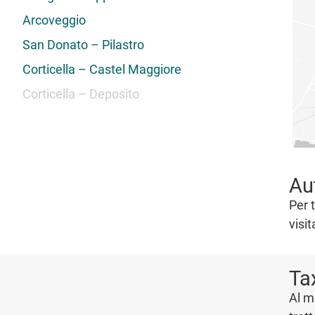
Arcoveggio
San Donato – Pilastro
Corticella – Castel Maggiore
Corticella – Deposito
Au
Per 
visit
Ta
Al m