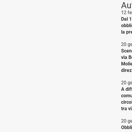
Au
12 f
Dal 1
obbli
la p
20 g
Scend
via B
Molie
direz
20 g
A di
comu
circo
tra v
20 g
Obbli