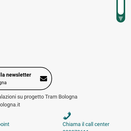
alla newsletter
gna
alazioni su progetto Tram Bologna
logna.it
int sulla mappa interattiva
telefona al call center
point
Chiama il call center