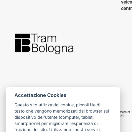
veico
cent
20 g
In im
Colom
svolt
Mares
girar
12 d
Chi p
deve
all’i
Accettazione Cookies
12 d
Posti
Questo sito utilizza dei cookie, piccoli file di
rotai
testo che vengono memorizzati dal browser sul
sens
dispositivo dell'utente (computer, tablet,
Sant’
smartphone) per migliorare l'esperienza di
a fon
fruizione del sito. Utilizzando i nostri servizi,