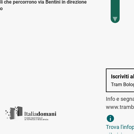
li che percorrono via Bentini in direzione
ro
ennaio 2026
missione su via Bentini, da via
barola è possibile proseguire diritto o
are a destra; al contrario, da Passaggio
calchi, è consentito proseguire diritto o
e a sinistra
icembre 2025
ercorre via del Milliario in direzione sud
Iscriviti 
 necessariamente svoltare a destra
Tram Bolo
ncrocio con via Menganti
Info e segn
icembre 2025
 gli interventi di trasporto e posa delle
www.trambo
e, in via Byron è mantenuta una corsia a
trova infopo
o unico da via Shakespeare a via
Anna. Per i veicoli che percorrono il ramo
Trova l'info
do cieco di Byron è quindi obbligatorio