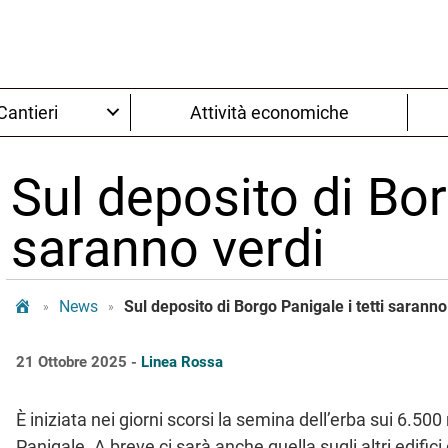
Cantieri
Attività economiche
Sul deposito di Bor
saranno verdi
Tram Bologna
News
Sul deposito di Borgo Panigale i tetti saranno
»
»
21 Ottobre 2025 -
Linea Rossa
È iniziata nei giorni scorsi la semina dell’erba sui 6.500
Panigale. A breve ci sarà anche quella sugli altri edific