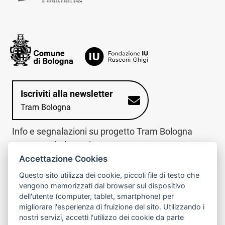
Iscriviti alla newsletter
Tram Bologna
Info e segnalazioni su progetto Tram Bologna
www.trambologna.it
Accettazione Cookies
trova infopoint sulla mappa interattiva
telefona al call center
Questo sito utilizza dei cookie, piccoli file di testo che
Trova l'infopoint
Chiama il call
vengono memorizzati dal browser sul dispositivo
più vicino
center
dell'utente (computer, tablet, smartphone) per
800078611
migliorare l'esperienza di fruizione del sito. Utilizzando i
nostri servizi, accetti l'utilizzo dei cookie da parte
Contatto cantiere per emergenze nei giorni festivi