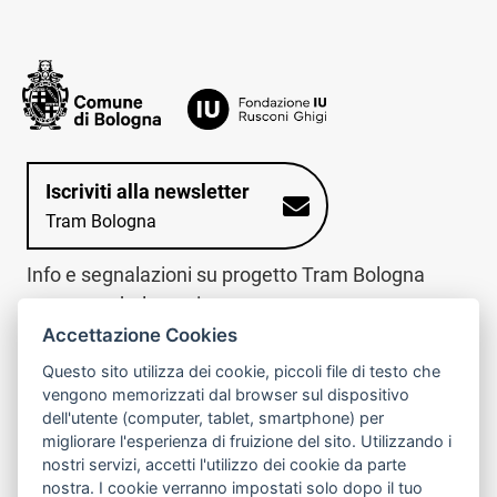
Iscriviti alla newsletter
Tram Bologna
Info e segnalazioni su progetto Tram Bologna
www.trambologna.it
Accettazione Cookies
trova infopoint sulla mappa interattiva
telefona al call center
Questo sito utilizza dei cookie, piccoli file di testo che
Trova l'infopoint
Chiama il call
vengono memorizzati dal browser sul dispositivo
più vicino
center
dell'utente (computer, tablet, smartphone) per
800078611
migliorare l'esperienza di fruizione del sito. Utilizzando i
nostri servizi, accetti l'utilizzo dei cookie da parte
Contatto cantiere per emergenze nei giorni festivi
nostra. I cookie verranno impostati solo dopo il tuo