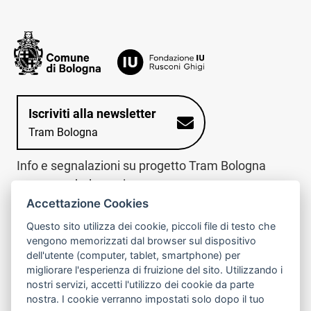
Iscriviti alla newsletter
Tram Bologna
Info e segnalazioni su progetto Tram Bologna
www.trambologna.it
Accettazione Cookies
trova infopoint sulla mappa interattiva
telefona al call center
Questo sito utilizza dei cookie, piccoli file di testo che
Trova l'infopoint
Chiama il call
vengono memorizzati dal browser sul dispositivo
più vicino
center
dell'utente (computer, tablet, smartphone) per
800078611
migliorare l'esperienza di fruizione del sito. Utilizzando i
nostri servizi, accetti l'utilizzo dei cookie da parte
Contatto cantiere per emergenze nei giorni festivi
nostra. I cookie verranno impostati solo dopo il tuo
o nelle ore notturne:
366 65 36 063