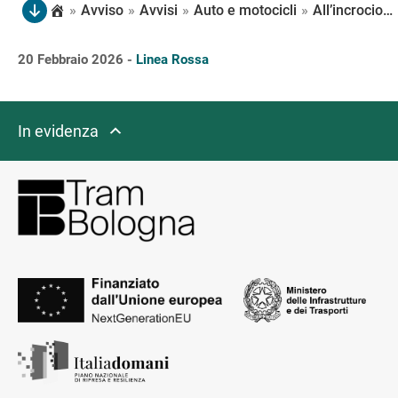
»
Avviso
»
Avvisi
»
Auto e motocicli
»
All’incrocio con via della Ferriera il traffico di via E. Ponente verso il centro può proseguire diritto o girare a destra, mentre i veicoli verso periferia possono proseguire solamente diritto
20 Febbraio 2026 -
Linea Rossa
In evidenza