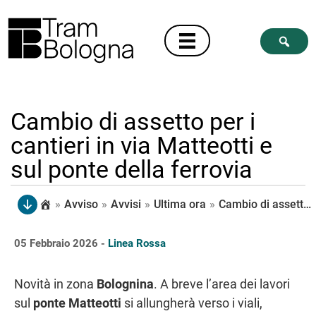
Cambio di assetto per i
cantieri in via Matteotti e
sul ponte della ferrovia
»
Avviso
»
Avvisi
»
Ultima ora
»
Cambio di assetto per i cantieri in via Matteotti e sul ponte della ferrovia
05 Febbraio 2026 -
Linea Rossa
Novità in zona
Bolognina
. A breve l’area dei lavori
sul
ponte Matteotti
si allungherà verso i viali,