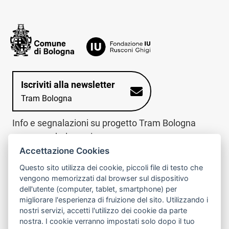
Iscriviti alla newsletter
Tram Bologna
Info e segnalazioni su progetto Tram Bologna
www.trambologna.it
Accettazione Cookies
trova infopoint sulla mappa interattiva
telefona al call center
Questo sito utilizza dei cookie, piccoli file di testo che
Trova l'infopoint
Chiama il call
vengono memorizzati dal browser sul dispositivo
più vicino
center
dell'utente (computer, tablet, smartphone) per
800078611
migliorare l'esperienza di fruizione del sito. Utilizzando i
nostri servizi, accetti l'utilizzo dei cookie da parte
Contatto cantiere per emergenze nei giorni festivi
nostra. I cookie verranno impostati solo dopo il tuo
o nelle ore notturne:
366 65 36 063