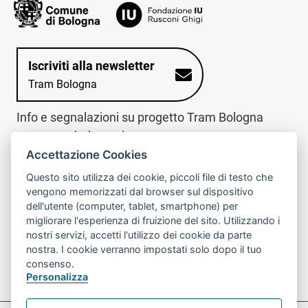
Iscriviti alla newsletter
Tram Bologna
Info e segnalazioni su progetto Tram Bologna
www.trambologna.it
Accettazione Cookies
trova infopoint sulla mappa interattiva
telefona al call center
Questo sito utilizza dei cookie, piccoli file di testo che
Trova l'infopoint
Chiama il call
vengono memorizzati dal browser sul dispositivo
più vicino
center
dell'utente (computer, tablet, smartphone) per
800078611
migliorare l'esperienza di fruizione del sito. Utilizzando i
nostri servizi, accetti l'utilizzo dei cookie da parte
Contatto cantiere per emergenze nei giorni festivi
nostra. I cookie verranno impostati solo dopo il tuo
o nelle ore notturne:
366 65 36 063
consenso.
Personalizza