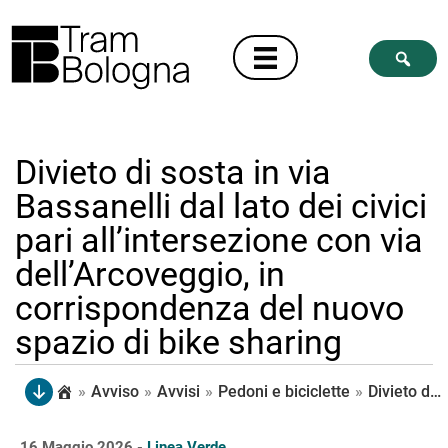
Divieto di sosta in via
Bassanelli dal lato dei civici
pari all’intersezione con via
dell’Arcoveggio, in
corrispondenza del nuovo
spazio di bike sharing
»
Avviso
»
Avvisi
»
Pedoni e biciclette
»
Divieto di sosta in via Bassanelli dal lato dei civici pari all’intersezione con via dell’Arcoveggio, in corrispondenza del nuovo spazio di bike sharing
16 Maggio 2026 -
Linea Verde