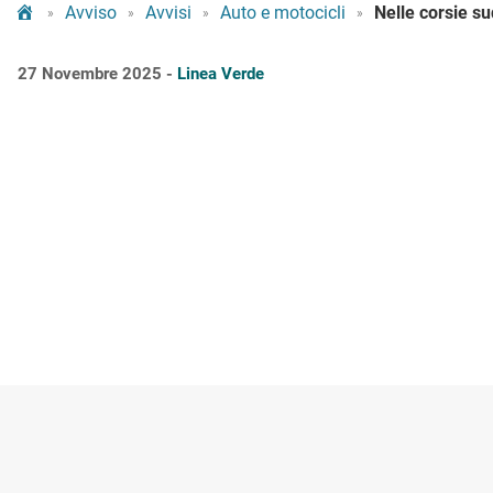
Tram Bologna
Avviso
Avvisi
Auto e motocicli
»
»
»
»
27 Novembre 2025 -
Linea Verde