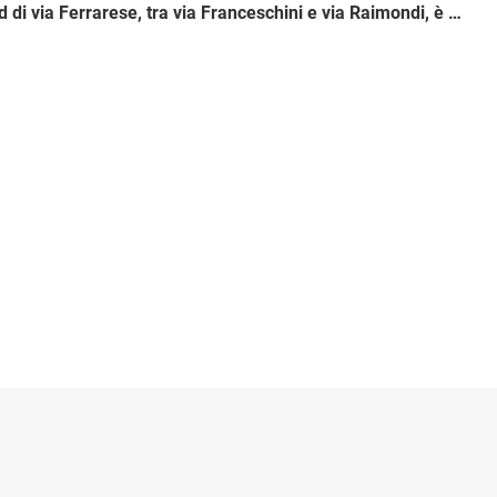
Nelle corsie sud di via Ferrarese, tra via Franceschini e via Raimondi, è fatto divieto di transito per i veicoli complessi, i mezzi superiori a 7 metri e gli autobus