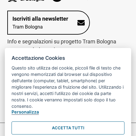
Iscriviti alla newsletter
Tram Bologna
Info e segnalazioni su progetto Tram Bologna
www.trambologna.it
Accettazione Cookies
trova infopoint sulla mappa interattiva
telefona al call center
Questo sito utilizza dei cookie, piccoli file di testo che
Trova l'infopoint
Chiama il call
vengono memorizzati dal browser sul dispositivo
più vicino
center
dell'utente (computer, tablet, smartphone) per
800078611
migliorare l'esperienza di fruizione del sito. Utilizzando i
nostri servizi, accetti l'utilizzo dei cookie da parte
Contatto cantiere per emergenze nei giorni festivi
nostra. I cookie verranno impostati solo dopo il tuo
o nelle ore notturne:
366 65 36 063
consenso.
Personalizza
ACCETTA TUTTI
Preferenze Cookie prova